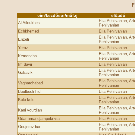
F
cím/kezdősor/műfaj
előadó
Elia Pehlivanian, Art
Al Ailoukhes
Pehlivanian
Echkhemed
Elia Pehlivanian
Elia Pehlivanian, Art
Enzeli
Pehlivanian
Yeraz
Elia Pehlivanian
Elia Pehlivanian, Art
Kemancha
Pehlivanian
Im davir
Elia Pehlivanian
Elia Pehlivanian, Art
Gakavik
Pehlivanian
Elia Pehlivanian, Art
Vagharchabad
Pehlivanian
Boulbouli hid
Elia Pehlivanian
Elia Pehlivanian, Art
Kele kele
Pehlivanian
Elia Pehlivanian, Art
Kani vourdjan
Pehlivanian
Odar amai djampeki vra
Elia Pehlivanian
Elia Pehlivanian, Art
Goujerov bar
Pehlivanian