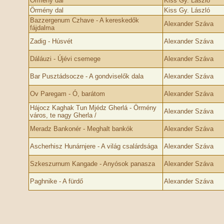
Örmény dal
Kiss Gy. László
Örmény dal
Kiss Gy. László
Bazzergenum Czhave - A kereskedők
Alexander Száva
fájdalma
Zadig - Húsvét
Alexander Száva
Dáláuzi - Újévi csemege
Alexander Száva
Bar Pusztádsocze - A gondviselők dala
Alexander Száva
Ov Paregam - Ó, barátom
Alexander Száva
Hájocz Kaghak Tun Mjédz Gherlá - Örmény
Alexander Száva
város, te nagy Gherla /
Meradz Bankonér - Meghalt bankók
Alexander Száva
Ascherhisz Hunárnjere - A világ csalárdsága
Alexander Száva
Szkeszurnum Kangade - Anyósok panasza
Alexander Száva
Paghnike - A fürdő
Alexander Száva