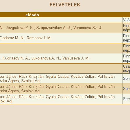
FELVÉTELEK
előadó
Vilá
Fin
N., Jevgrafova Z. K., Szapozsnyikov A. J., Voroncova Sz. J.
nép
Fin
 Fjodorov M. N., Romanov I. M.
nép
Fin
nép
Fin
 Kudrjasov N. A., Lukojanova A. N., Vanjuseva J. M.
nép
Cza
észj
son János, Rácz Krisztián, Gyulai Csaba, Kovács Zoltán, Pál István
Sem
czku Ágnes, Szalóki Ági
son János, Rácz Krisztián, Gyulai Csaba, Kovács Zoltán, Pál István
Sem
czku Ágnes, Szalóki Ági
son János, Rácz Krisztián, Gyulai Csaba, Kovács Zoltán, Pál István
Sem
óki Ági