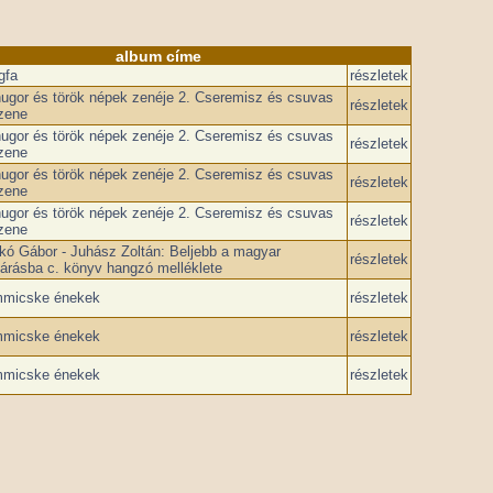
album címe
gfa
részletek
nugor és török népek zenéje 2. Cseremisz és csuvas
részletek
zene
nugor és török népek zenéje 2. Cseremisz és csuvas
részletek
zene
nugor és török népek zenéje 2. Cseremisz és csuvas
részletek
zene
nugor és török népek zenéje 2. Cseremisz és csuvas
részletek
zene
kó Gábor - Juhász Zoltán: Beljebb a magyar
részletek
árásba c. könyv hangzó melléklete
micske énekek
részletek
micske énekek
részletek
micske énekek
részletek