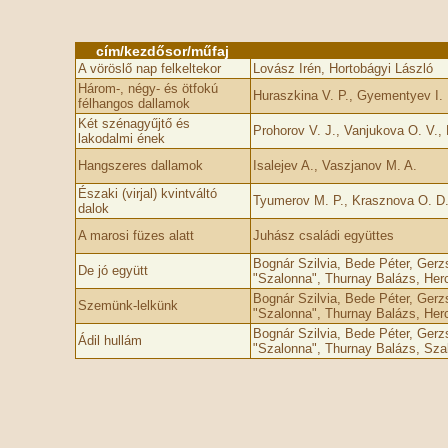
cím/kezdősor/műfaj
A vöröslő nap felkeltekor
Lovász Irén, Hortobágyi László
Három-, négy- és ötfokú
Huraszkina V. P., Gyementyev I. 
félhangos dallamok
Két szénagyűjtő és
Prohorov V. J., Vanjukova O. V.,
lakodalmi ének
Hangszeres dallamok
Isalejev A., Vaszjanov M. A.
Északi (virjal) kvintváltó
Tyumerov M. P., Krasznova O. D.,
dalok
A marosi füzes alatt
Juhász családi együttes
Bognár Szilvia, Bede Péter, Gerz
De jó együtt
"Szalonna", Thurnay Balázs, Her
Bognár Szilvia, Bede Péter, Gerz
Szemünk-lelkünk
"Szalonna", Thurnay Balázs, Her
Bognár Szilvia, Bede Péter, Gerz
Ádil hullám
"Szalonna", Thurnay Balázs, Szal