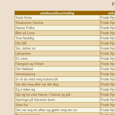
F
cím/kezdősor/műfaj
elő
Santi Anna
Frode Ny
Steameren Gezina
Frode Ny
Danse Polka
Frode Ny
Ølet på Lista
Frode Ny
Tora Nydelig
Frode Ny
Ola Dilt
Frode Ny
Siri, dotter mi
Frode Ny
Låmannen
Frode Ny
En venn
Frode Ny
Fængsel og Frihed
Frode Ny
Ole Høiland
Frode Ny
Venneslavisa
Frode Ny
Si vil du med meg trulova bli
Frode Ny
Var det meg eller var det deg
Frode Ny
Eg e liden eg
Frode Ny
Gje eg ha vore heima / Gamal og grå
Frode Ny
Kjerringa på havsens bunn
Frode Ny
Slow fox
Frode Ny
Det var seg en aften eg gjekk meg ein tur
Frode Ny