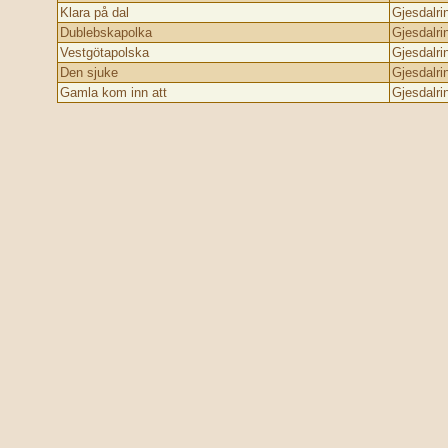
Klara på dal
Gjesdalri
Dublebskapolka
Gjesdalri
Vestgötapolska
Gjesdalri
Den sjuke
Gjesdalri
Gamla kom inn att
Gjesdalri