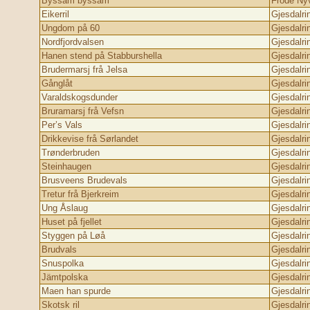
Byssam byssam
Frode Ny
Eikerril
Gjesdalri
Ungdom på 60
Gjesdalri
Nordfjordvalsen
Gjesdalri
Hanen stend på Stabburshella
Gjesdalri
Brudermarsj frå Jelsa
Gjesdalri
Gånglåt
Gjesdalri
Varaldskogsdunder
Gjesdalri
Bruramarsj frå Vefsn
Gjesdalri
Per’s Vals
Gjesdalri
Drikkevise frå Sørlandet
Gjesdalri
Trønderbruden
Gjesdalri
Steinhaugen
Gjesdalri
Brusveens Brudevals
Gjesdalri
Tretur frå Bjerkreim
Gjesdalri
Ung Åslaug
Gjesdalri
Huset på fjellet
Gjesdalri
Styggen på Løå
Gjesdalri
Brudvals
Gjesdalri
Snuspolka
Gjesdalri
Jämtpolska
Gjesdalri
Maen han spurde
Gjesdalri
Skotsk ril
Gjesdalri