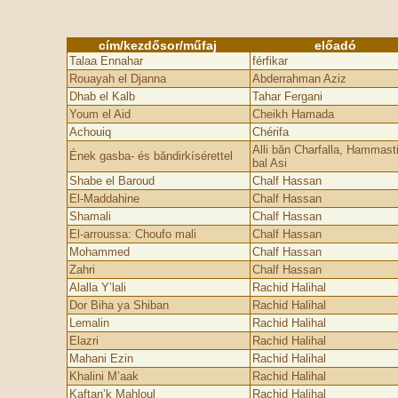
cím/kezdősor/műfaj
előadó
Talaa Ennahar
férfikar
Rouayah el Djanna
Abderrahman Aziz
Dhab el Kalb
Tahar Fergani
Youm el Aid
Cheikh Hamada
Achouiq
Chérifa
Alli băn Charfalla, Hammasti
Ének gasba- és băndirkísérettel
bal Asi
Shabe el Baroud
Chalf Hassan
El-Maddahine
Chalf Hassan
Shamali
Chalf Hassan
El-arroussa: Choufo mali
Chalf Hassan
Mohammed
Chalf Hassan
Zahri
Chalf Hassan
Alalla Y’lali
Rachid Halihal
Dor Biha ya Shiban
Rachid Halihal
Lemalin
Rachid Halihal
Elazri
Rachid Halihal
Mahani Ezin
Rachid Halihal
Khalini M’aak
Rachid Halihal
Kaftan’k Mahloul
Rachid Halihal