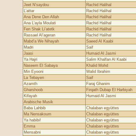
Jeet N’saydou
Rachid Halihal
L’attar
Rachid Halihal
Ana Dene Den Allah
Rachid Halihal
Ana L’ayla Moulati
Rachid Halihal
Fen Shak Li’atetk
Rachid Halihal
Rassael Al’ageran
Rachid Halihal
Mabd’a We Nihayah
Saeed Al Kaabi
Madri
Saif
Jaasi
Humaid Al Jasmi
Ya Hajri
Salim Khalfan Al Kaabi
Naseem El Sabaya
Khalid Mohd
Min Eyooni
Walid Ibrahim
La Tebayen
Saif
Azamth
Faraj Ghanim
Gharshoob
Firqath Dubap El Harbiyah
Kifayah
Humaid Al Jasmi
Arabische Musik
Baba Lahbib
Chalaban együttes
Ma Nensakoum
Chalaban együttes
Ya habibi!
Chalaban együttes
Emma
Chalaban együttes
Mensabni
Chalaban együttes