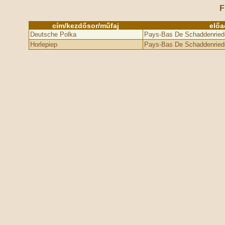
F
cím/kezdősor/műfaj
előa
Deutsche Polka
Pays-Bas De Schaddenried
Horlepiep
Pays-Bas De Schaddenried