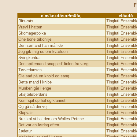
F
cím/kezdősor/műfaj
előadó
Rits-rats
Tingluti Ensembl
Vrøvl i hatten
Tingluti Ensembl
Skomagerpolka
Tingluti Ensembl
One bone trikonilje
Tingluti Ensembl
Den sømand han må lide
Tingluti Ensembl
Jeg gik mig ud om kvælden
Tingluti Ensembl
Svingkontra
Tingluti Ensembl
Den spillemand snapped’ fiolen fra væg
Tingluti Ensembl
Tørvedansen
Tingluti Ensembl
Ole sad på en knold og sang
Tingluti Ensembl
Bette mand i knibe
Tingluti Ensembl
Munken går i enge
Tingluti Ensembl
Skøjteløberdans
Tingluti Ensembl
Kom spil op fiol og klarinet
Tingluti Ensembl
Og gå så din vej
Tingluti Ensembl
Klapvals
Tingluti Ensembl
Nu skal vi ha’ den om Wolles Petrine
Tingluti Ensembl
Det var en lørdag aften
Tingluti Ensembl
Jødetur
Tingluti Ensembl