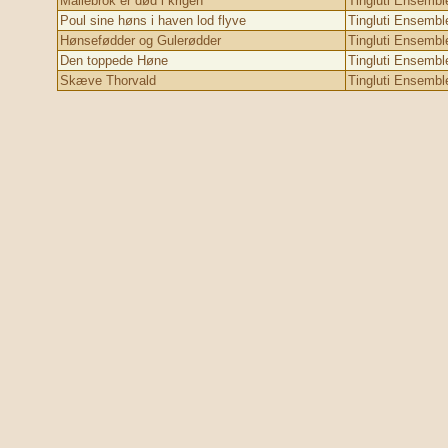
Mallebrok er død i krigen
Tingluti Ensembl
Poul sine høns i haven lod flyve
Tingluti Ensembl
Hønsefødder og Gulerødder
Tingluti Ensembl
Den toppede Høne
Tingluti Ensembl
Skæve Thorvald
Tingluti Ensembl