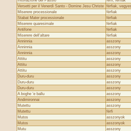
Intonazione del Passio
férfi, férfiak
Versetti per il Venerdì Santo - Domine Jesu Christe
férfiak, vegye
Miserere processionale
férfiak
Stabat Mater processionale
férfiak
Miserere quaresimale
férfiak
Antifone
férfiak
Miserere dell’altare
férfiak
Anninnia
asszony
Anninnia
asszony
Anninnia
asszony
Attitu
asszony
Attitu
asszony
Attitu
asszony
Duru-duru
asszony
Duru-duru
asszony
Duru-duru
asszony
A boghe ’e ballu
asszony
Andimironnai
asszony
Mutettu
asszony
Mutettu
férfi
Mutos
asszonyok
Mutos
asszonyok
Mutu
asszony