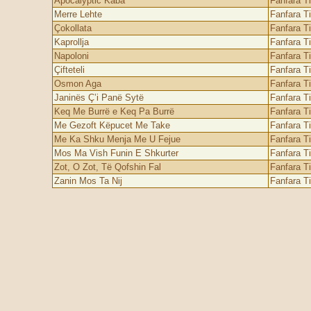
Apocalyptic Kaba
Fanfara T
Merre Lehte
Fanfara T
Çokollata
Fanfara T
Kaprollja
Fanfara T
Napoloni
Fanfara T
Çifteteli
Fanfara T
Osmon Aga
Fanfara T
Janinës Ç’i Panë Sytë
Fanfara T
Keq Me Burrë e Keq Pa Burrë
Fanfara T
Me Gezoft Këpucet Me Take
Fanfara T
Me Ka Shku Menja Me U Fejue
Fanfara T
Mos Ma Vish Funin E Shkurter
Fanfara T
Zot, O Zot, Të Qofshin Fal
Fanfara T
Zanin Mos Ta Nij
Fanfara T