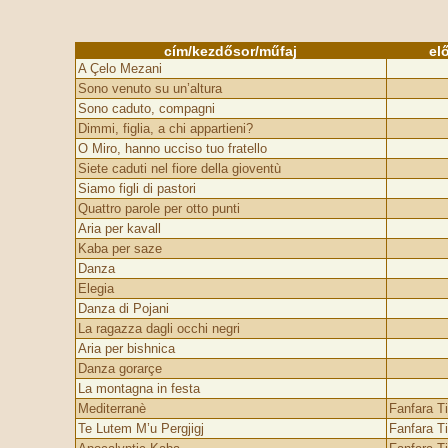
cím/kezdősor/műfaj
el
A Çelo Mezani
Sono venuto su un’altura
Sono caduto, compagni
Dimmi, figlia, a chi appartieni?
O Miro, hanno ucciso tuo fratello
Siete caduti nel fiore della gioventù
Siamo figli di pastori
Quattro parole per otto punti
Aria per kavall
Kaba per saze
Danza
Elegia
Danza di Pojani
La ragazza dagli occhi negri
Aria per bishnica
Danza gorarçe
La montagna in festa
Mediterranè
Fanfara T
Te Lutem M’u Pergjigj
Fanfara T