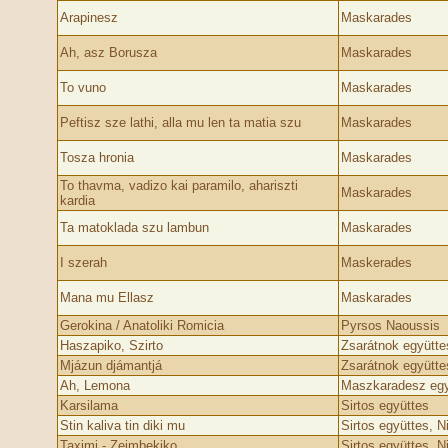
Arapinesz
Maskarades
Ah, asz Borusza
Maskarades
To vuno
Maskarades
Peftisz sze lathi, alla mu len ta matia szu
Maskarades
Tosza hronia
Maskarades
To thavma, vadizo kai paramilo, ahariszti
Maskarades
kardia
Ta matoklada szu lambun
Maskarades
I szerah
Maskerades
Mana mu Ellasz
Maskarades
Gerokina / Anatoliki Romicia
Pyrsos Naoussis
Haszapiko, Szirto
Zsarátnok együtte
Mjázun djámantjá
Zsarátnok együtte
Ah, Lemona
Maszkaradesz egy
Karsilama
Sirtos együttes
Stin kaliva tin diki mu
Sirtos együttes, N
Taximi - Zeimbekiko
Sirtos együttes, N