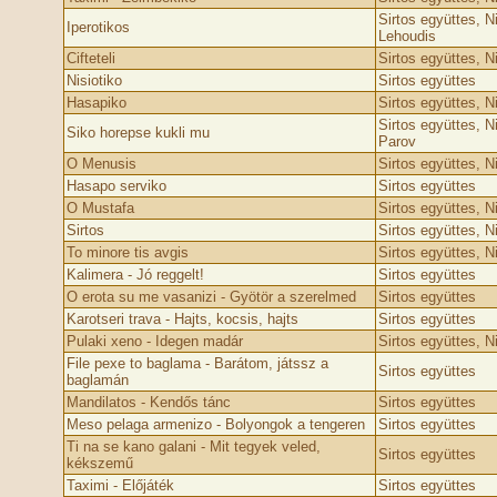
Sirtos együttes, N
Iperotikos
Lehoudis
Cifteteli
Sirtos együttes, N
Nisiotiko
Sirtos együttes
Hasapiko
Sirtos együttes, N
Sirtos együttes, N
Siko horepse kukli mu
Parov
O Menusis
Sirtos együttes, N
Hasapo serviko
Sirtos együttes
O Mustafa
Sirtos együttes, N
Sirtos
Sirtos együttes, N
To minore tis avgis
Sirtos együttes, N
Kalimera - Jó reggelt!
Sirtos együttes
O erota su me vasanizi - Gyötör a szerelmed
Sirtos együttes
Karotseri trava - Hajts, kocsis, hajts
Sirtos együttes
Pulaki xeno - Idegen madár
Sirtos együttes, N
File pexe to baglama - Barátom, játssz a
Sirtos együttes
baglamán
Mandilatos - Kendős tánc
Sirtos együttes
Meso pelaga armenizo - Bolyongok a tengeren
Sirtos együttes
Ti na se kano galani - Mit tegyek veled,
Sirtos együttes
kékszemű
Taximi - Előjáték
Sirtos együttes