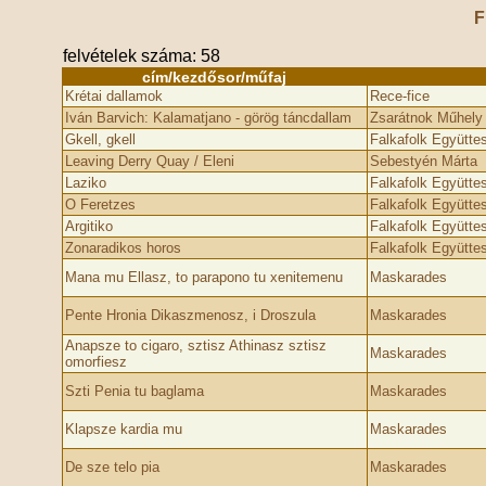
F
felvételek száma: 58
cím/kezdősor/műfaj
Krétai dallamok
Rece-fice
Iván Barvich: Kalamatjano - görög táncdallam
Zsarátnok Műhely
Gkell, gkell
Falkafolk Együtte
Leaving Derry Quay / Eleni
Sebestyén Márta
Laziko
Falkafolk Együtte
O Feretzes
Falkafolk Együtte
Argitiko
Falkafolk Együtte
Zonaradikos horos
Falkafolk Együtte
Mana mu Ellasz, to parapono tu xenitemenu
Maskarades
Pente Hronia Dikaszmenosz, i Droszula
Maskarades
Anapsze to cigaro, sztisz Athinasz sztisz
Maskarades
omorfiesz
Szti Penia tu baglama
Maskarades
Klapsze kardia mu
Maskarades
De sze telo pia
Maskarades