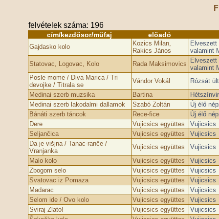
F
felvételek száma: 196
cím/kezdősor/műfaj
előadó
Kozics Milan,
Elveszett 
Gajdasko kolo
Rakics János
valamint 
Elveszett 
Statovac, Logovac, Kolo
Rada Maksimovics
valamint 
Posle mome / Diva Marica / Tri
Vándor Vokál
Rózsát ül
devojke / Titrala se
Medinai szerb muzsika
Bartina
Hétszínvi
Medinai szerb lakodalmi dallamok
Szabó Zoltán
Új élő nép
Bánáti szerb táncok
Rece-fice
Új élő nép
Dere
Vujicsics együttes
Vujicsics
Seljančica
Vujicsics együttes
Vujicsics
Da je višjna / Tanac-ranče /
Vujicsics együttes
Vujicsics
Vranjanka
Malo kolo
Vujicsics együttes
Vujicsics
Zbogom selo
Vujicsics együttes
Vujicsics
Svatovac iz Pomaza
Vujicsics együttes
Vujicsics
Madarac
Vujicsics együttes
Vujicsics
Selom ide / Ovo kolo
Vujicsics együttes
Vujicsics
Sviraj Zlato!
Vujicsics együttes
Vujicsics