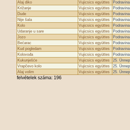
Alaj diko
Vujicsics együttes
Podravina
Križanje
Vujicsics együttes
Podravina
Dude
Vujicsics együttes
Podravina
Nije šala
Vujicsics együttes
Podravina
Kolo
Vujicsics együttes
Podravina
Udaranje u sare
Vujicsics együttes
Podravina
Jozo
Vujicsics együttes
Podravina
Bećarac
Vujicsics együttes
Podravina
Kud pogledam
Vujicsics együttes
Podravina
Kolovođa
Vujicsics együttes
Podravina
Kukunješće
Vujicsics együttes
25. Ünnep
Vrapčevo kolo
Vujicsics együttes
25. Ünnep
Alaj volim
Vujicsics együttes
25. Ünnep
felvételek száma: 196