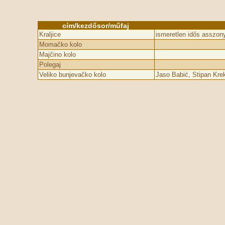
cím/kezdősor/műfaj
Kraljice
ismeretlen idős asszon
Momačko kolo
Majčino kolo
Polegaj
Veliko bunjevačko kolo
Jaso Babić, Stipan Kre