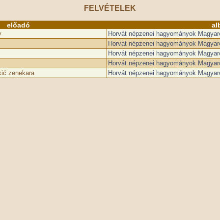
FELVÉTELEK
előadó
al
y
Horvát népzenei hagyományok Magyaro
Horvát népzenei hagyományok Magyaro
Horvát népzenei hagyományok Magyaro
Horvát népzenei hagyományok Magyaro
kić zenekara
Horvát népzenei hagyományok Magyaro