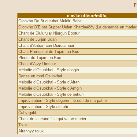
F
cím/kezdősor/műfaj
Olonkho De Budurubet Muldiu Bebe
Olonkho D’Elbet Suppet Uelen Khardaaččy (La demande en mariag
Chant de Diulurujar Niurgun Bootur
Chant de Jurjun Udan
Chant d’Ardiamaan Diardiamaan
Chant Prénuptial de Tujarmaa Kuo
Pleurs de Tujarmaa Kuo
Chant d’Ajvy Umsuur
Mélodie d’Osuokhai - Style abagin
Danse en rond Osuokhai
Mélodie d’Osuokhai - Style d’Altan
Mélodie d’Osuokhai - Style d’Amgin
Mélodie d’Osuokhai - Style de betiun
Improvisation - Style degeren: le son de ma patrie
Improvisation - Style dieretii
Čabyrgakh
Chant de la jeune fille qui va se marier
Tojuk
Altannyy tojuk