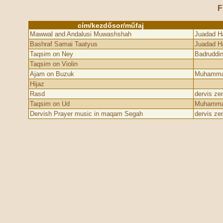
F
cím/kezdősor/műfaj
Mawwal and Andalusi Muwashshah
Juadad H
Bashraf Sama­i Taatyus
Juadad H
Taqsim on Ney
Badruddin
Taqsim on Violin
Ajam on Buzuk
Muhammad
Hijaz
Rasd
dervis ze
Taqsim on Ud
Muhamma
Dervish Prayer music in maqam Segah
dervis ze