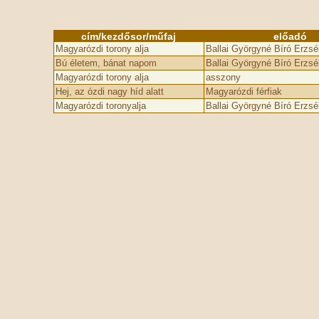
cím/kezdősor/műfaj
előadó
Magyarózdi torony alja
Ballai Györgyné Bíró Erzsé
Bú életem, bánat napom
Ballai Györgyné Bíró Erzsé
Magyarózdi torony alja
asszony
Hej, az ózdi nagy híd alatt
Magyarózdi férfiak
Magyarózdi toronyalja
Ballai Györgyné Bíró Erzsé