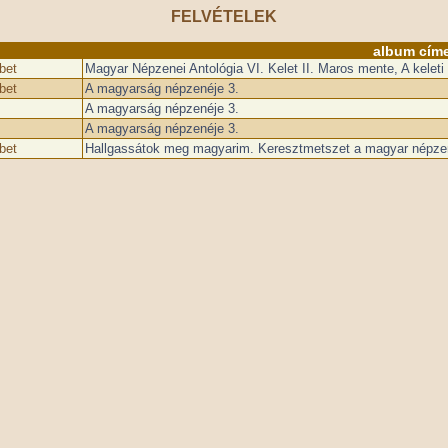
FELVÉTELEK
album cím
bet
Magyar Népzenei Antológia VI. Kelet II. Maros mente, A kelet
bet
A magyarság népzenéje 3.
A magyarság népzenéje 3.
A magyarság népzenéje 3.
bet
Hallgassátok meg magyarim. Keresztmetszet a magyar népzen