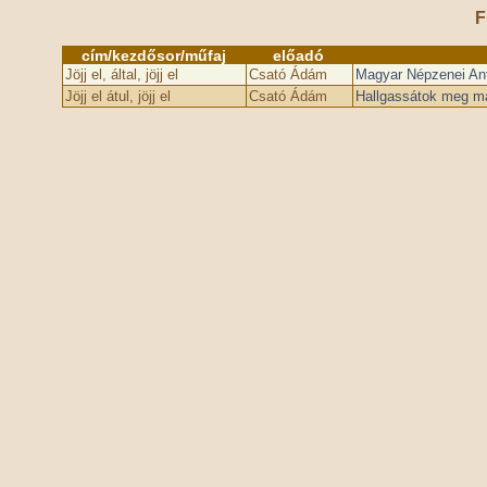
F
cím/kezdősor/műfaj
előadó
Jöjj el, által, jöjj el
Csató Ádám
Magyar Népzenei Anto
Jöjj el átul, jöjj el
Csató Ádám
Hallgassátok meg ma