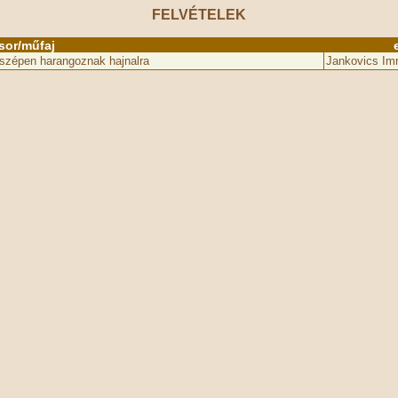
FELVÉTELEK
sor/műfaj
e szépen harangoznak hajnalra
Jankovics Im