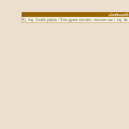
cím/kezdő
Ej, haj, Zsubri pajtás / Erre gyere rózsám, nincsen sár / Jaj, d