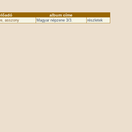
előadó
album címe
re, asszony
Magyar népzene 3/3.
részletek