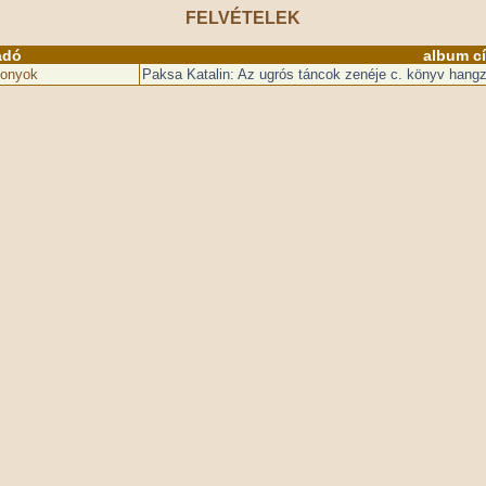
FELVÉTELEK
adó
album c
zonyok
Paksa Katalin: Az ugrós táncok zenéje c. könyv hangz