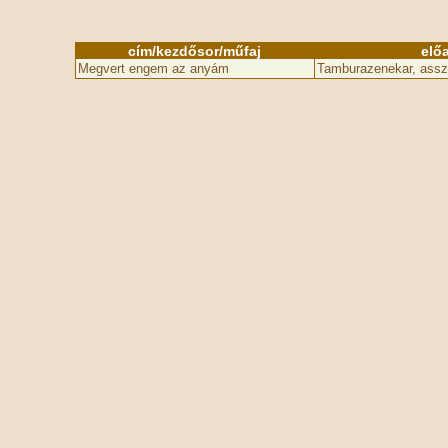
cím/kezdősor/műfaj
elő
Megvert engem az anyám
Tamburazenekar, ass