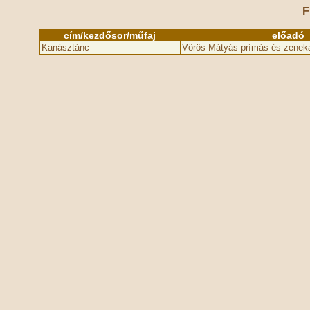
F
cím/kezdősor/műfaj
előadó
Kanásztánc
Vörös Mátyás prímás és zenek