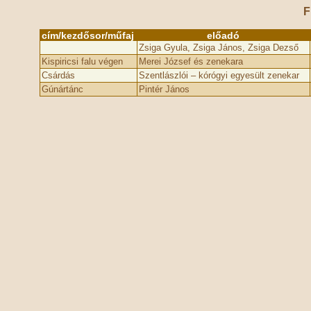
F
cím/kezdősor/műfaj
előadó
Zsiga Gyula, Zsiga János, Zsiga Dezső
Kispiricsi falu végen
Merei József és zenekara
Csárdás
Szentlászlói – kórógyi egyesült zenekar
Gúnártánc
Pintér János