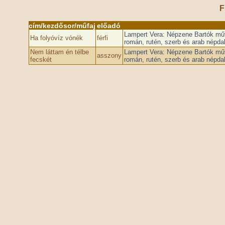
F
cím/kezdősor/műfaj
előadó
Lampert Vera: Népzene Bartók műve
Ha folyóvíz vónék
férfi
román, rutén, szerb és arab népda
Nem láttam én télbe
Lampert Vera: Népzene Bartók műve
asszony
fecskét
román, rutén, szerb és arab népda