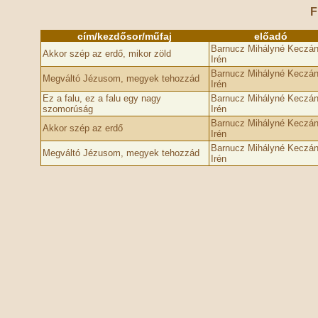
F
cím/kezdősor/műfaj
előadó
Barnucz Mihályné Keczá
Akkor szép az erdő, mikor zöld
Irén
Barnucz Mihályné Keczá
Megváltó Jézusom, megyek tehozzád
Irén
Ez a falu, ez a falu egy nagy
Barnucz Mihályné Keczá
szomorúság
Irén
Barnucz Mihályné Keczá
Akkor szép az erdő
Irén
Barnucz Mihályné Keczá
Megváltó Jézusom, megyek tehozzád
Irén