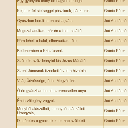
Egy gyönyörű leány de nagyon sírdogál
Gránic Péter
Keljetek fel sietséggel pásztorok, pásztorok
Gránic Péter
Gyászban borult Isten csillagvára
Joó Andrásné 
Megszabadultam már én a testi haláltól
Joó Andrásné 
Rám lehelt a halál, elhervadtam tőle,
Joó Andrásné 
Betlehemben a Krisztusnak
Gránic Péter
Születék szűz leánytól kis Jézus Máriától
Gránic Péter
Szent Jánosnak tizenkettő volt a hivatala:
Gránic Péter
Világ Üdvössége, édes Megváltónk
Joó Andrásné 
Ó én gyászban borult szerencsétlen anya
Joó Andrásné 
Én is vőlegény vagyok
Joó Andrásné 
Menyből alászállott, mennyből alászállott
Gránic Péter
Úrangyala,
Dicséretes a gyermek ki ez nap született
Gránic Péter