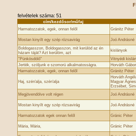
F
felvételek száma: 51
cím/kezdősor/műfaj
Harmatozzatok, egek, onnan felől
Gránitz Péter
Mostan kinyílt egy szép rózsavirág
Joó Andrásné 
Boldogasszon, Boldogasszon, mit kerülöd az én
kislányok
házam táját? Azt kerülöm, azt
"Pünkösdölő"
Vitnyédi kisl
Jertëk, szóljunk e szomorú alkalmatosságra.
Horváth Gábo
Harmatozzatok, egek, onnan felől
Gránitz Péter
Horváth Angél
Haj, szén'alja, szén'alja
Magyar Ágnes
Erzsébet, Sim
Megjövendölve volt régen
Joó Andrásné 
Mostan kinyílt egy szép rózsavirág
Joó Andrásné 
Harmatozzatok egek onnan felől
Gránic Péter
Mária, Mária,
Gránic Péter