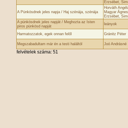
Erzsébet, Sim
Horváth Angél
A Pünkösdnek jeles napja / Haj szénája, szénája
Magyar Ágnes
Erzsébet, Sim
A pünkösdnek jeles napját / Meghozta az Isten
leányok
piros pünkösd napját
Harmatozzatok, egek onnan felől
Gránitz Péter
Megszabadultam már én a testi haláltól
Joó Andrásné 
felvételek száma: 51