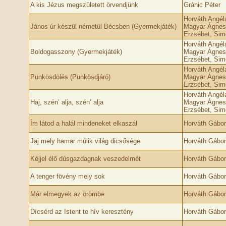
A kis Jézus megszületett örvendjünk
Gránic Péter
Horváth Angél
János úr készül németül Bécsben (Gyermekjáték)
Magyar Ágnes
Erzsébet, Sim
Horváth Angél
Boldogasszony (Gyermekjáték)
Magyar Ágnes
Erzsébet, Sim
Horváth Angél
Pünkösdölés (Pünkösdjáró)
Magyar Ágnes
Erzsébet, Sim
Horváth Angél
Haj, szén’ alja, szén’ alja
Magyar Ágnes
Erzsébet, Sim
Ím látod a halál mindeneket elkaszál
Horváth Gábo
Jaj mely hamar múlik világ dicsősége
Horváth Gábo
Kéjjel élő dúsgazdagnak veszedelmét
Horváth Gábo
A tenger fövény mely sok
Horváth Gábo
Már elmegyek az örömbe
Horváth Gábo
Dícsérd az Istent te hív keresztény
Horváth Gábo