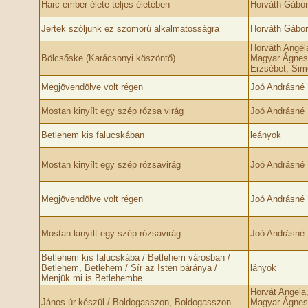
Harc ember élete teljes életében
Horváth Gábo
Jertek szóljunk ez szomorú alkalmatosságra
Horváth Gábo
Horváth Angél
Bölcsőske (Karácsonyi köszöntő)
Magyar Ágnes
Erzsébet, Sim
Megjövendölve volt régen
Joó Andrásné 
Mostan kinyílt egy szép rózsa virág
Joó Andrásné 
Betlehem kis falucskában
leányok
Mostan kinyílt egy szép rózsavirág
Joó Andrásné 
Megjövendölve volt régen
Joó Andrásné 
Mostan kinyílt egy szép rózsavirág
Joó Andrásné 
Betlehem kis falucskába / Betlehem városban /
Betlehem, Betlehem / Sír az Isten báránya /
lányok
Menjük mi is Betlehembe
Horvát Angela
János úr készül / Boldogasszon, Boldogasszon
Magyar Ágnes