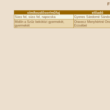
F
cím/kezdősor/műfaj
előadó
Süss fel, süss fel, napocska
Gyenes Sándorné Sándor
Midőn a Szűz bekötözi gyermekét,
Oravecz Menyhértné Or
gyermekét
Erzsébet