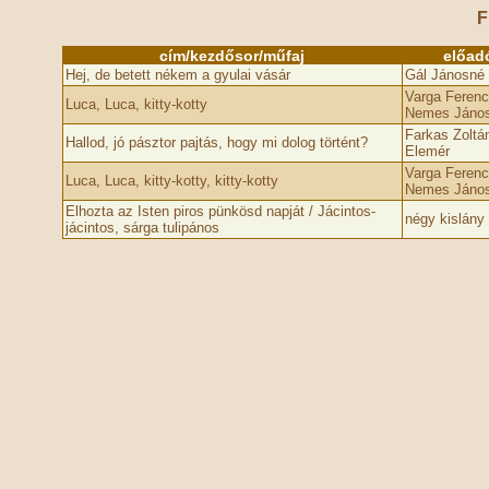
F
cím/kezdősor/műfaj
előad
Hej, de betett nékem a gyulai vásár
Gál Jánosné
Varga Ferenc
Luca, Luca, kitty-kotty
Nemes Jáno
Farkas Zoltá
Hallod, jó pásztor pajtás, hogy mi dolog történt?
Elemér
Varga Ferenc
Luca, Luca, kitty-kotty, kitty-kotty
Nemes Jáno
Elhozta az Isten piros pünkösd napját / Jácintos-
négy kislány
jácintos, sárga tulipános