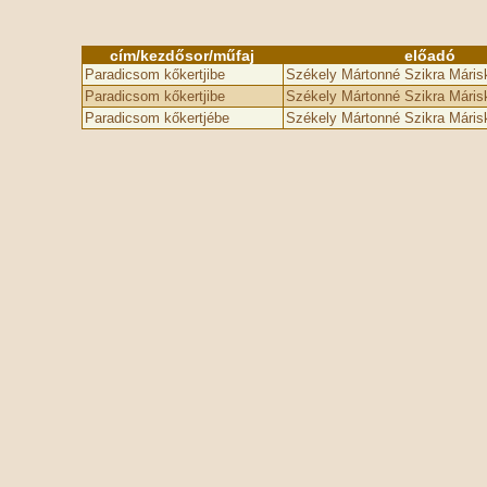
cím/kezdősor/műfaj
előadó
Paradicsom kőkertjibe
Székely Mártonné Szikra Máris
Paradicsom kőkertjibe­­
Székely Mártonné Szikra Máris
Paradicsom kőkertjébe
Székely Mártonné Szikra Máris