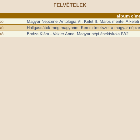
FELVÉTELEK
album cím
kó
Magyar Népzenei Antológia VI. Kelet II. Maros mente, A kelet
kó
Hallgassátok meg magyarim. Keresztmetszet a magyar népzen
kó
Bodza Klára - Vakler Anna: Magyar népi énekiskola IV/2.