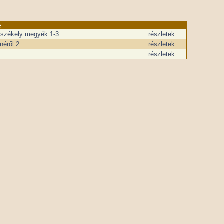
e
i székely megyék 1-3.
részletek
éről 2.
részletek
részletek