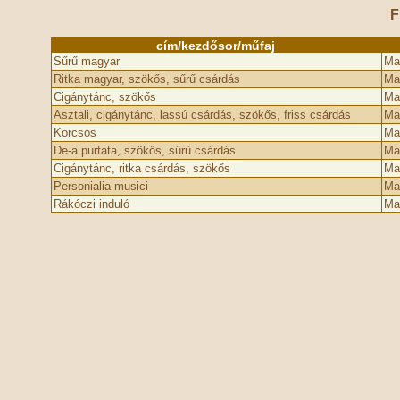
F
cím/kezdősor/műfaj
Sűrű magyar
Ma
Ritka magyar, szökős, sűrű csárdás
Ma
Cigánytánc, szökős
Ma
Asztali, cigánytánc, lassú csárdás, szökős, friss csárdás
Ma
Korcsos
Ma
De-a purtata, szökős, sűrű csárdás
Ma
Cigánytánc, ritka csárdás, szökős
Ma
Personialia musici
Ma
Rákóczi induló
Ma