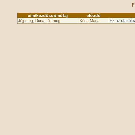
F
cím/kezdősor/műfaj
előadó
Jöjj meg, Duna, jöjj meg
Kósa Mária
Ez az utazóle