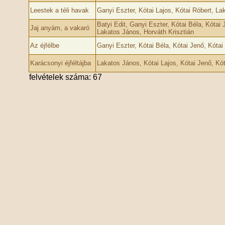
Leestek a téli havak
Ganyi Eszter, Kótai Lajos, Kótai Róbert, La
Batyi Edit, Ganyi Eszter, Kótai Béla, Kótai 
Jaj anyám, a vakaró
Lakatos János, Horváth Krisztián
Az éjfélbe
Ganyi Eszter, Kótai Béla, Kótai Jenő, Kótai
Karácsonyi éjféltájba
Lakatos János, Kótai Lajos, Kótai Jenő, Kót
felvételek száma: 67