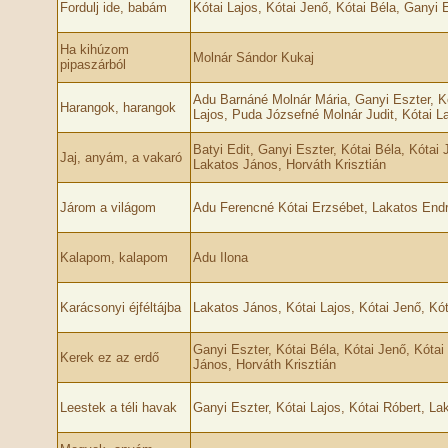
Fordulj ide, babám
Kótai Lajos, Kótai Jenő, Kótai Béla, Ganyi 
Ha kihúzom
Molnár Sándor Kukaj
pipaszárból
Adu Barnáné Molnár Mária, Ganyi Eszter, Kó
Harangok, harangok
Lajos, Puda Józsefné Molnár Judit, Kótai L
Batyi Edit, Ganyi Eszter, Kótai Béla, Kótai 
Jaj, anyám, a vakaró
Lakatos János, Horváth Krisztián
Járom a világom
Adu Ferencné Kótai Erzsébet, Lakatos End
Kalapom, kalapom
Adu Ilona
Karácsonyi éjféltájba
Lakatos János, Kótai Lajos, Kótai Jenő, Kót
Ganyi Eszter, Kótai Béla, Kótai Jenő, Kótai
Kerek ez az erdő
János, Horváth Krisztián
Leestek a téli havak
Ganyi Eszter, Kótai Lajos, Kótai Róbert, La