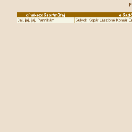
F
cím/kezdősor/műfaj
előad
Jaj, jaj, jaj, Pannikám
Sulyok Kopár Lászlóné Komár E