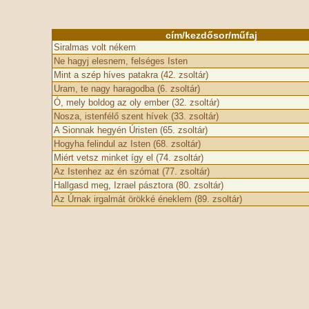
cím/kezdősor/műfaj
Siralmas volt nékem
Ne hagyj elesnem, felséges Isten
Mint a szép híves patakra (42. zsoltár)
Uram, te nagy haragodba (6. zsoltár)
Ó, mely boldog az oly ember (32. zsoltár)
Nosza, istenfélő szent hívek (33. zsoltár)
A Sionnak hegyén Úristen (65. zsoltár)
Hogyha felindul az Isten (68. zsoltár)
Miért vetsz minket így el (74. zsoltár)
Az Istenhez az én szómat (77. zsoltár)
Hallgasd meg, Izrael pásztora (80. zsoltár)
Az Úrnak irgalmát örökké éneklem (89. zsoltár)