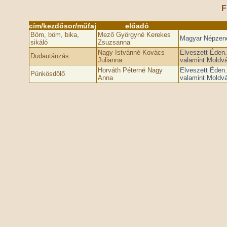
F
cím/kezdősor/műfaj
előadó
Böm, böm, bika,
Mező Györgyné Kerekes
Magyar Népzenet
sikáló
Zsuzsanna
Nagy Istvánné Kovács
Elveszett Éden. 
Dudautánzás
Julianna
valamint Moldvá
Horváth Péterné Nagy
Elveszett Éden. 
Pünkösdölő
Anna
valamint Moldvá