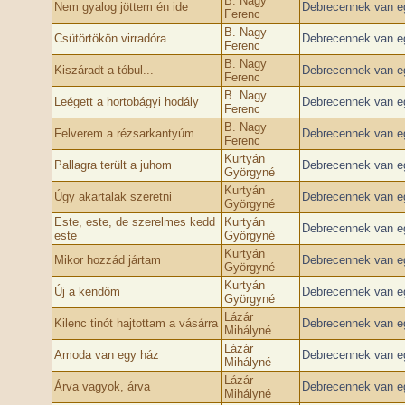
B. Nagy
Nem gyalog jöttem én ide
Debrecennek van eg
Ferenc
B. Nagy
Csütörtökön virradóra
Debrecennek van eg
Ferenc
B. Nagy
Kiszáradt a tóbul...
Debrecennek van eg
Ferenc
B. Nagy
Leégett a hortobágyi hodály
Debrecennek van eg
Ferenc
B. Nagy
Felverem a rézsarkantyúm
Debrecennek van eg
Ferenc
Kurtyán
Pallagra terült a juhom
Debrecennek van eg
Györgyné
Kurtyán
Úgy akartalak szeretni
Debrecennek van eg
Györgyné
Este, este, de szerelmes kedd
Kurtyán
Debrecennek van eg
este
Györgyné
Kurtyán
Mikor hozzád jártam
Debrecennek van eg
Györgyné
Kurtyán
Új a kendőm
Debrecennek van eg
Györgyné
Lázár
Kilenc tinót hajtottam a vásárra
Debrecennek van eg
Mihályné
Lázár
Amoda van egy ház
Debrecennek van eg
Mihályné
Lázár
Árva vagyok, árva
Debrecennek van eg
Mihályné