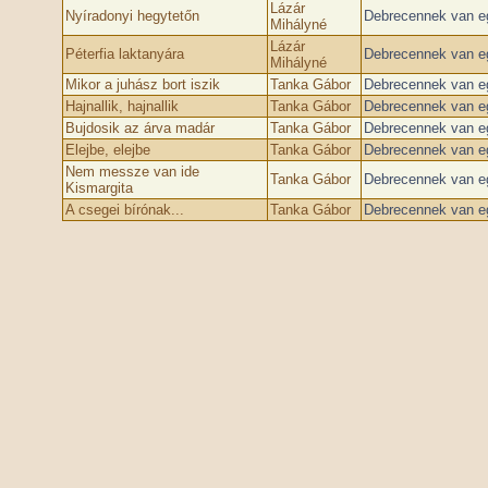
Lázár
Nyíradonyi hegytetőn
Debrecennek van eg
Mihályné
Lázár
Péterfia laktanyára
Debrecennek van eg
Mihályné
Mikor a juhász bort iszik
Tanka Gábor
Debrecennek van eg
Hajnallik, hajnallik
Tanka Gábor
Debrecennek van eg
Bujdosik az árva madár
Tanka Gábor
Debrecennek van eg
Elejbe, elejbe
Tanka Gábor
Debrecennek van eg
Nem messze van ide
Tanka Gábor
Debrecennek van eg
Kismargita
A csegei bírónak...
Tanka Gábor
Debrecennek van eg