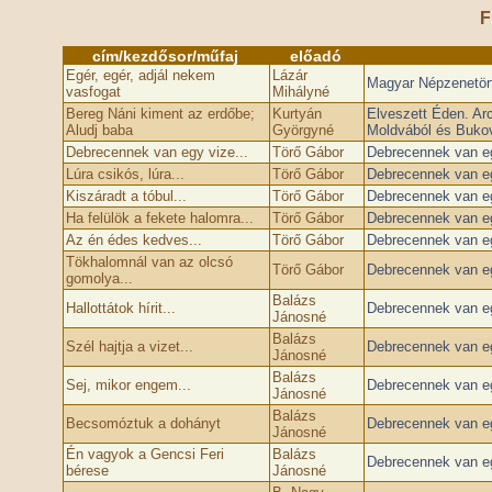
F
cím/kezdősor/műfaj
előadó
Egér, egér, adjál nekem
Lázár
Magyar Népzenetörté
vasfogat
Mihályné
Bereg Náni kiment az erdőbe;
Kurtyán
Elveszett Éden. Arc
Aludj baba
Györgyné
Moldvából és Bukov
Debrecennek van egy vize...
Törő Gábor
Debrecennek van eg
Lúra csikós, lúra...
Törő Gábor
Debrecennek van eg
Kiszáradt a tóbul...
Törő Gábor
Debrecennek van eg
Ha felülök a fekete halomra...
Törő Gábor
Debrecennek van eg
Az én édes kedves...
Törő Gábor
Debrecennek van eg
Tökhalomnál van az olcsó
Törő Gábor
Debrecennek van eg
gomolya...
Balázs
Hallottátok hírit...
Debrecennek van eg
Jánosné
Balázs
Szél hajtja a vizet...
Debrecennek van eg
Jánosné
Balázs
Sej, mikor engem...
Debrecennek van eg
Jánosné
Balázs
Becsomóztuk a dohányt
Debrecennek van eg
Jánosné
Én vagyok a Gencsi Feri
Balázs
Debrecennek van eg
bérese
Jánosné