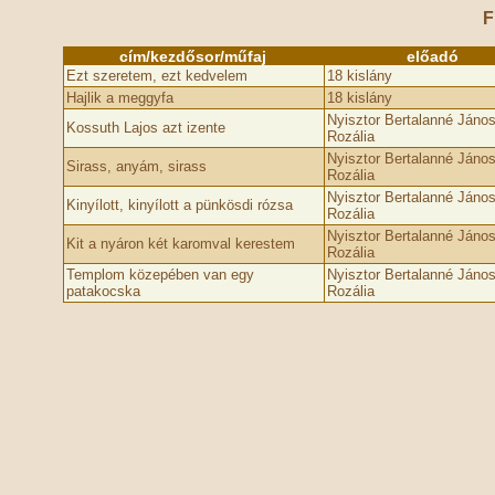
F
cím/kezdősor/műfaj
előadó
Ezt szeretem, ezt kedvelem
18 kislány
Hajlik a meggyfa
18 kislány
Nyisztor Bertalanné Jáno
Kossuth Lajos azt izente
Rozália
Nyisztor Bertalanné Jáno
Sirass, anyám, sirass
Rozália
Nyisztor Bertalanné Jáno
Kinyílott, kinyílott a pünkösdi rózsa
Rozália
Nyisztor Bertalanné Jáno
Kit a nyáron két karomval kerestem
Rozália
Templom közepében van egy
Nyisztor Bertalanné Jáno
patakocska
Rozália