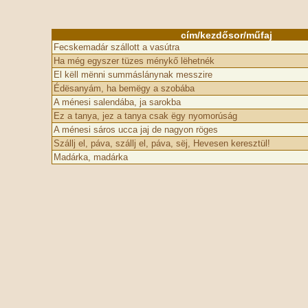
cím/kezdősor/műfaj
Fecskemadár szállott a vasútra
Ha még egyszer tüzes ménykő lëhetnék
El këll mënni summáslánynak messzire
Édësanyám, ha bemëgy a szobába
A ménesi salendába, ja sarokba
Ez a tanya, jez a tanya csak ëgy nyomorúság
A ménesi sáros ucca jaj de nagyon röges
Szállj el, páva, szállj el, páva, sëj, Hevesen keresztül!
Madárka, madárka