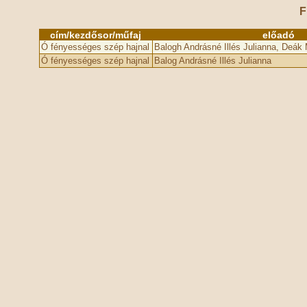
F
cím/kezdősor/műfaj
előadó
Ó fényességes szép hajnal
Balogh Andrásné Illés Julianna, Deák
Ó fényességes szép hajnal
Balog Andrásné Illés Julianna