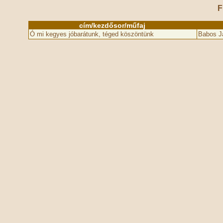
F
cím/kezdősor/műfaj
Ó mi kegyes jóbarátunk, téged köszöntünk
Babos J