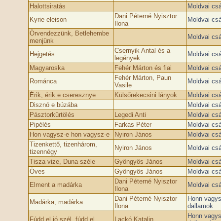
Halottsiratás
Moldvai cs
Dani Péterné Nyisztor
Kyrie eleison
Moldvai cs
Ilona
Örvendezzünk, Betlehembe
Moldvai cs
menjünk
Csernyik Antal és a
Hejgetés
Moldvai cs
legények
Magyaroska
Fehér Márton és fiai
Moldvai cs
Fehér Márton, Paun
Románca
Moldvai cs
Vasile
Érik, érik e cseresznye
Külsőrekecsini lányok
Moldvai cs
Disznó e búzába
Moldvai cs
Pásztorkürtölés
Legedi Anti
Moldvai cs
Pipélés
Farkas Péter
Moldvai cs
Hon vagysz-e ­hon vagysz-e
Nyiron János
Moldvai cs
Tizenkettő, tizenhárom,
Nyiron János
Moldvai cs
tizennégy
Tisza vize, Duna széle
Gyöngyös János
Moldvai cs
Öves
Gyöngyös János
Moldvai cs
Dani Péterné Nyisztor
Elment a madárka
Moldvai cs
Ilona
Dani Péterné Nyisztor
Honn vagys
Madárka, madárka
Ilona
dallamok
Honn vagys
Fúdd el jó szél, fúdd el
Lackó Katalin