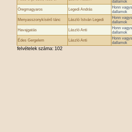
dallamok
Honn vagys
Öregmagyaros
Legedi András
dallamok
Honn vagys
Menyasszonykísérő tánc
László István Legedi
dallamok
Honn vagys
Havajgatás
László Anti
dallamok
Honn vagys
Édes Gergelem
László Anti
dallamok
felvételek száma: 102