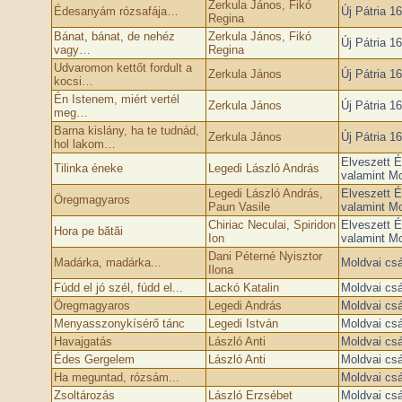
Zerkula János, Fikó
Édesanyám rózsafája…
Új Pátria 1
Regina
Bánat, bánat, de nehéz
Zerkula János, Fikó
Új Pátria 1
vagy…
Regina
Udvaromon kettőt fordult a
Zerkula János
Új Pátria 1
kocsi…
Én Istenem, miért vertél
Zerkula János
Új Pátria 1
meg…
Barna kislány, ha te tudnád,
Zerkula János
Új Pátria 1
hol lakom…
Elveszett É
Tilinka éneke
Legedi László András
valamint Mo
Legedi László András,
Elveszett É
Öregmagyaros
Paun Vasile
valamint Mo
Chiriac Neculai, Spiridon
Elveszett É
Hora pe bătăi
Ion
valamint Mo
Dani Péterné Nyisztor
Madárka, madárka...
Moldvai cs
Ilona
Fúdd el jó szél, fúdd el...
Lackó Katalin
Moldvai cs
Öregmagyaros
Legedi András
Moldvai cs
Menyasszonykísérő tánc
Legedi István
Moldvai cs
Havajgatás
László Anti
Moldvai cs
Édes Gergelem
László Anti
Moldvai cs
Ha meguntad, rózsám...
Moldvai cs
Zsoltározás
László Erzsébet
Moldvai cs