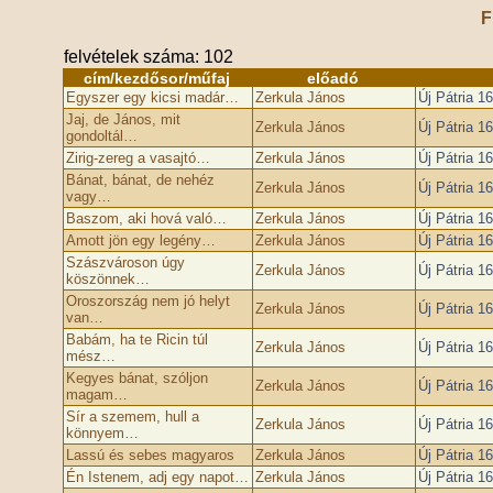
F
felvételek száma: 102
cím/kezdősor/műfaj
előadó
Egyszer egy kicsi madár…
Zerkula János
Új Pátria 1
Jaj, de János, mit
Zerkula János
Új Pátria 1
gondoltál…
Zirig-zereg a vasajtó…
Zerkula János
Új Pátria 1
Bánat, bánat, de nehéz
Zerkula János
Új Pátria 1
vagy…
Baszom, aki hová való…
Zerkula János
Új Pátria 1
Amott jön egy legény…
Zerkula János
Új Pátria 1
Szászvároson úgy
Zerkula János
Új Pátria 1
köszönnek…
Oroszország nem jó helyt
Zerkula János
Új Pátria 1
van…
Babám, ha te Ricin túl
Zerkula János
Új Pátria 1
mész…
Kegyes bánat, szóljon
Zerkula János
Új Pátria 1
magam…
Sír a szemem, hull a
Zerkula János
Új Pátria 1
könnyem…
Lassú és sebes magyaros
Zerkula János
Új Pátria 1
Én Istenem, adj egy napot…
Zerkula János
Új Pátria 1