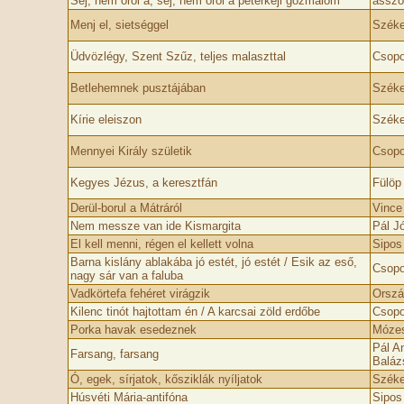
Sej, nem őröl a, sej, nem őröl a pétërkeji gőzmalom
asszo
Menj el, sietséggel
Széke
Üdvözlégy, Szent Szűz, teljes malaszttal
Csopo
Betlehemnek pusztájában
Széke
Kírie eleiszon
Széke
Mennyei Király születik
Csopo
Kegyes Jézus, a keresztfán
Fülöp
Derül-borul a Mátráról
Vince
Nem messze van ide Kismargita
Pál J
El kell menni, régen el kellett volna
Sipos
Barna kislány ablakába jó estét, jó estét / Esik az eső,
Csopo
nagy sár van a faluba
Vadkörtefa fehéret virágzik
Orszá
Kilenc tinót hajtottam én / A karcsai zöld erdőbe
Csopo
Porka havak esedeznek
Mózes
Pál A
Farsang, farsang
Baláz
Ó, egek, sírjatok, kősziklák nyíljatok
Széke
Húsvéti Mária-antifóna
Sipos 