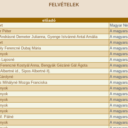
FELVÉTELEK
előadó
rt
Magyar Népz
r Péter
A magyarsá
 Andrásné Demeter Julianna, Gyenge Istvánné Antal Amália
A magyarsá
rt
A magyarsá
ly Ferencné Dubaj Mária
A magyarsá
nyok
A magyarsá
n Lajosné
A magyarsá
 Ferencné Kostyál Anna, Bengyák Gézáné Gál Ágota
A magyarsá
Albertné id., Sipos Albertné ifj.
A magyarsá
Károlyné
A magyarsá
s Mihályné Mozga Franciska
A magyarsá
nyok
A magyarsá
nyok
A magyarsá
nyok
A magyarsá
nyok
A magyarsá
nyok
A magyarsá
M. Pálné
A magyars
nyok
A magyars