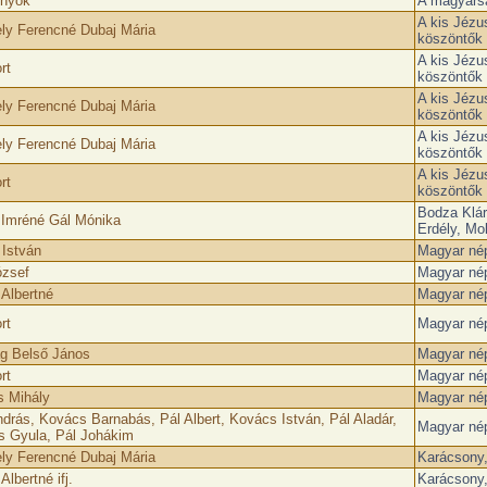
nyok
A magyars
A kis Jézu
ly Ferencné Dubaj Mária
köszöntők
A kis Jézu
rt
köszöntők
A kis Jézu
ly Ferencné Dubaj Mária
köszöntők
A kis Jézu
ly Ferencné Dubaj Mária
köszöntők
A kis Jézu
rt
köszöntők
Bodza Klár
 Imréné Gál Mónika
Erdély, Mo
 István
Magyar nép
ózsef
Magyar nép
 Albertné
Magyar nép
rt
Magyar nép
g Belső János
Magyar nép
rt
Magyar nép
 Mihály
Magyar nép
ndrás, Kovács Barnabás, Pál Albert, Kovács István, Pál Aladár,
Magyar nép
s Gyula, Pál Johákim
ly Ferencné Dubaj Mária
Karácsony
Albertné ifj.
Karácsony