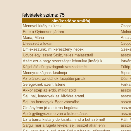
felvételek száma: 75
cím/kezdősor/műfaj
Mennyei király születik
Csopo
Este a Gyimesen jártam
Molná
Mária, Mária
Antal
Elveszett a lovam
Csopo
Emlékezzünk, mi keresztény népek
Széke
Üdvözlégy, szent Szűz, teljes malaszttal!
asszo
Azért ezt a nagy szentséget leborulva jimádjuk
Istvá
Kéjjel élő dúsgazdagnak veszedelmét
Fülöp
Mennyországnak királnéja
Sipos 
Az oláhok, az oláhok facipőbe járnak.
Dési 
Seregeknek szent Istene
Farka
Akkor szép az erdő, mikor zöld
asszo
Sej, haj, lemegyek az Alföldre aratni.
asszo
Sej, ha bemegyek Eger városába
asszo
Cintányéron jó a cukros bogácsa.
asszo
Apró gyöngyszeme van a kukoricának
asszo
Ez a barna kislány de kisírta mind a két szëmét!
Pálfi 
Sárgul már a fügefa levele, sej, ősszel akar lenni
asszo