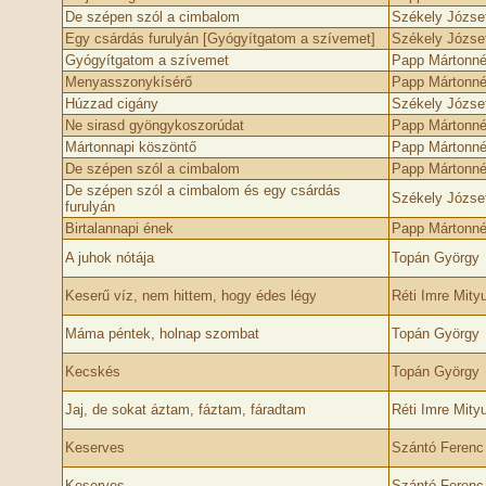
De szépen szól a cimbalom
Székely Józse
Egy csárdás furulyán [Gyógyítgatom a szívemet]
Székely Józse
Gyógyítgatom a szívemet
Papp Mártonné 
Menyasszonykísérő
Papp Mártonné 
Húzzad cigány
Székely Józse
Ne sirasd gyöngykoszorúdat
Papp Mártonné 
Mártonnapi köszöntő
Papp Mártonné 
De szépen szól a cimbalom
Papp Mártonné 
De szépen szól a cimbalom és egy csárdás
Székely Józse
furulyán
Birtalannapi ének
Papp Mártonné 
A juhok nótája
Topán György
Keserű víz, nem hittem, hogy édes légy
Réti Imre Mity
Máma péntek, holnap szombat
Topán György
Kecskés
Topán György
Jaj, de sokat áztam, fáztam, fáradtam
Réti Imre Mity
Keserves
Szántó Ferenc
Keserves
Szántó Ferenc