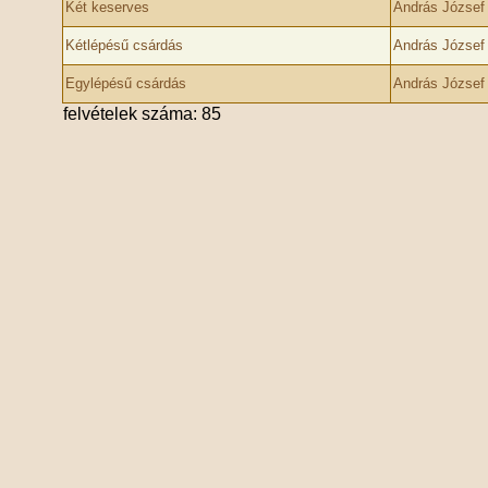
Két keserves
András József
Kétlépésű csárdás
András József
Egylépésű csárdás
András József
felvételek száma: 85