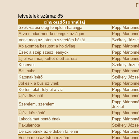
F
felvételek száma: 85
cím/kezdősor/műfaj
Szék városi öreg templom harangja
Papp Mártonné 
Árva madár mért keseregsz az ágon
Papp Mártonné 
Verje meg az Isten a szeretőm házát
Székely Józse
Ablakomba besütött a holdvilág
Papp Mártonné 
Ezek a szép szász leányok
Papp Mártonné 
Éjfél van már, kettőt ütött az óra
Papp Mártonné 
Keserves
Székely Józse
Beli buba
Papp Mártonné 
Katonakísérő
Székely Józse
Jól esik a bús szívnek
Papp Mártonné 
Kertem alatt foly el a víz
Papp Mártonné 
Újévköszöntő
Papp Mártonné 
Papp Mártonné 
Szerelem, szerelem
József
Újévi köszöntő
Papp Mártonné 
Lakodalmat bontó ének
Papp Mártonné 
Pakulárnóta
Székely Józse
De szeretnék az erdőben fa lenni
Papp Mártonné 
Verjen meg az Isten rózsám
Papp Mártonné 