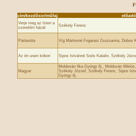
F
cím/kezdősor/műfaj
előadó
Verje meg az Isten a
Székely Ferenc
szeretőm házát
Pártanóta
Víg Mártonné Fogarasi Zsuzsanna, Dobos 
Az én uram kóbori
Sipos Istvánné Soós Katalin, Székely Józs
Moldován Ilka György ifj., Moldován Miklós
Magyar
Székely József, Székely Ferenc, Sipos Ist
György ifj.