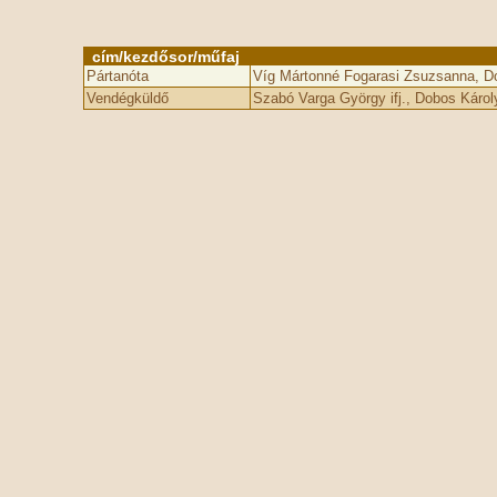
cím/kezdősor/műfaj
Pártanóta
Víg Mártonné Fogarasi Zsuzsanna, D
Vendégküldő
Szabó Varga György ifj., Dobos Káro