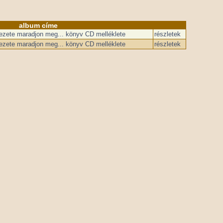
album címe
ezete maradjon meg... könyv CD melléklete
részletek
ezete maradjon meg... könyv CD melléklete
részletek