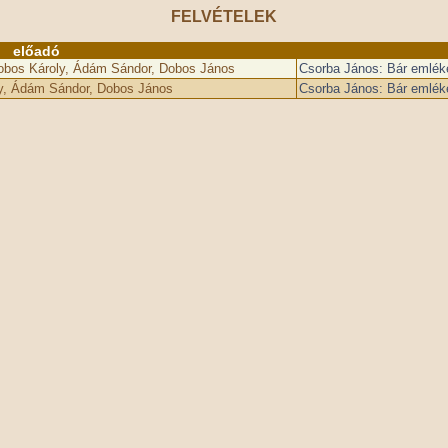
FELVÉTELEK
előadó
obos Károly, Ádám Sándor, Dobos János
Csorba János: Bár emlék
ly, Ádám Sándor, Dobos János
Csorba János: Bár emlék