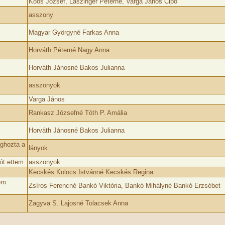
Koós József, Laszinger Péterné, Varga János Cipó
asszony
Magyar Györgyné Farkas Anna
Horváth Péterné Nagy Anna
Horváth Jánosné Bakos Julianna
asszonyok
Varga János
Rankasz Józsefné Tóth P. Amália
Horváth Jánosné Bakos Julianna
eghozta a
lányok
ót ettem
asszonyok
Kecskés Kolocs Istvánné Kecskés Regina
këm
Zsíros Ferencné Bankó Viktória, Bankó Mihályné Bankó Erzsébet
Zagyva S. Lajosné Tolacsek Anna