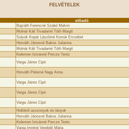
FELVÉTELEK
előadó
Bajzáth Ferencné Szabó Malvin
Molnár Káli Tivadarné Tóth Margit
Sulyok Kopár Lászlóné Komár Erzsébet
Horváth Jánosné Bakos Julianna
Molnár Káli Tivadarné Tóth Margit
Kelemen Istvánné Percze Teréz
Varga János Cipó
Horváth Péterné Nagy Anna
Varga János Cipó
Varga János Cipó
Varga János Cipó
Hollókői asszonyok és lányok
Horváth Jánosné Bakos Julianna
Kelemen Istvánné Percze Teréz
Varga Imréné Verebéli Mária