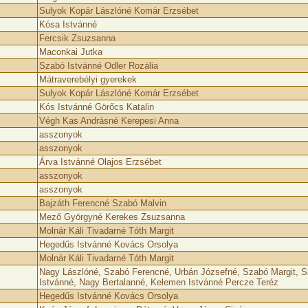
Sulyok Kopár Lászlóné Komár Erzsébet
Kósa Istvánné
Fercsik Zsuzsanna
Maconkai Jutka
Szabó Istvánné Odler Rozália
Mátraverebélyi gyerekek
Sulyok Kopár Lászlóné Komár Erzsébet
Kós Istvánné Görőcs Katalin
Végh Kas Andrásné Kerepesi Anna
asszonyok
asszonyok
Árva Istvánné Olajos Erzsébet
asszonyok
asszonyok
Bajzáth Ferencné Szabó Malvin
Mező Györgyné Kerekes Zsuzsanna
Molnár Káli Tivadarné Tóth Margit
Hegedűs Istvánné Kovács Orsolya
Molnár Káli Tivadarné Tóth Margit
Nagy Lászlóné, Szabó Ferencné, Urbán Józsefné, Szabó Margit, 
Istvánné, Nagy Bertalanné, Kelemen Istvánné Percze Teréz
Hegedűs Istvánné Kovács Orsolya