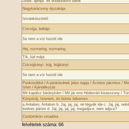
Duda-"aprája" és dudautánzó dalok
Nagykarácsony éjszakája
Istvánköszöntő
Csicsijja, babájo
Se nem a víz hozott ide
Hej, rozmaring, rozmaring
Tík, lúd mája
Csicsijjkányi, bújj, bújjkányi
Se nem a víz hozott ide
Pünkösdökő / A pünkösdnek jeles napja / Ácintos pácintos / M
Isten / Ajándékozás
Mit kapálsz báránykám / Mit jár erre Hédervári kisasszony / Túr
Könyörülj, Istenem, én bűnös lelkemen
a.Antalom, Antalom b. Jaj, jaj, jaj, në tëgyék ide c. Jaj, jaj, ne
kedves párom d. Jaj, jaj, jaj, jaj, megadja-e, nem adja-e?
Csütörtökön virradóra
felvételek száma: 66