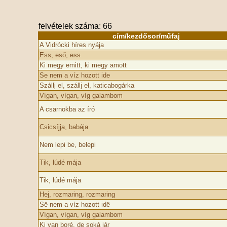
felvételek száma: 66
cím/kezdősor/műfaj
A Vidrócki híres nyája
Ess, eső, ess
Ki megy emitt, ki megy amott
Se nem a víz hozott ide
Szállj el, szállj el, katicabogárka
Vígan, vígan, víg galambom
A csarnokba az író
Csicsíjja, babája
Nem lepi be, belepi
Tik, lúdé mája
Tik, lúdé mája
Hej, rozmaring, rozmaring
Së nem a víz hozott idë
Vígan, vígan, víg galambom
Ki van boré­, de soká jár