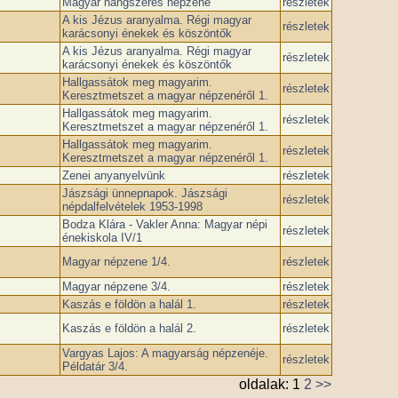
Magyar hangszeres népzene
részletek
A kis Jézus aranyalma. Régi magyar
részletek
karácsonyi énekek és köszöntők
A kis Jézus aranyalma. Régi magyar
részletek
karácsonyi énekek és köszöntők
Hallgassátok meg magyarim.
részletek
Keresztmetszet a magyar népzenéről 1.
Hallgassátok meg magyarim.
részletek
Keresztmetszet a magyar népzenéről 1.
Hallgassátok meg magyarim.
részletek
Keresztmetszet a magyar népzenéről 1.
Zenei anyanyelvünk
részletek
Jászsági ünnepnapok. Jászsági
részletek
népdalfelvételek 1953-1998
Bodza Klára - Vakler Anna: Magyar népi
részletek
énekiskola IV/1
Magyar népzene 1/4.
részletek
Magyar népzene 3/4.
részletek
Kaszás e földön a halál 1.
részletek
Kaszás e földön a halál 2.
részletek
Vargyas Lajos: A magyarság népzenéje.
részletek
Példatár 3/4.
oldalak:
1
2
>>