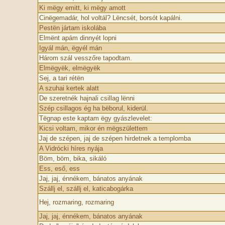
Ki mëgy emitt, ki mëgy amott
Cinëgemadár, hol voltál? Lëncsét, borsót kapálni.
Pestën jártam iskolába
Elmënt apám dinnyét lopni
Igyál mán, ëgyél mán
Három szál vesszőre tapodtam.
Elmëgyëk, elmëgyëk
Sej, a tari rétën
A szuhai kertek alatt
De szeretnék hajnali csillag lënni
Szép csillagos ég ha bëborul, kiderül.
Tëgnap este kaptam ëgy gyászlevelet:
Kicsi voltam, mikor én mëgszülettem
Jaj de szépen, jaj de szépen hirdetnek a templomba
A Vidrócki híres nyája
Böm, böm, bika, sikáló
Ess, eső, ess
Jaj, jaj, énnékem, bánatos anyának
Szállj el, szállj el, katicabogárka
Hej, rozmaring, rozmaring
Jaj, jaj, énnékem, bánatos anyának