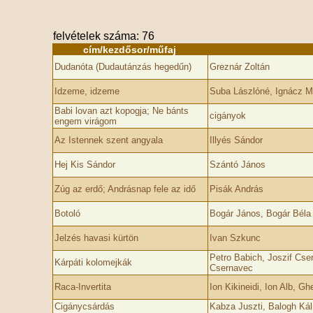
felvételek száma: 76
cím/kezdősor/műfaj
Dudanóta (Dudautánzás hegedűn)
Greznár Zoltán
Idzeme, idzeme
Suba Lászlóné, Ignácz M
Babi lovan azt kopogja; Ne bánts
cigányok
engem virágom
Az Istennek szent angyala
Illyés Sándor
Hej Kis Sándor
Szántó János
Zúg az erdő; Andrásnap fele az idő
Pisák András
Botoló
Bogár János, Bogár Béla
Jelzés havasi kürtön
Ivan Szkunc
Petro Babich, Joszif Cse
Kárpáti kolomejkák
Csernavec
Raca-Invertita
Ion Kikineidi, Ion Alb, G
Cigánycsárdás
Kabza Juszti, Balogh Ká