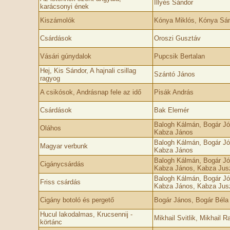
Illyés Sándor
karácsonyi ének
Kiszámolók
Kónya Miklós, Kónya Sá
Csárdások
Oroszi Gusztáv
Vásári gúnydalok
Pupcsik Bertalan
Hej, Kis Sándor, A hajnali csillag
Szántó János
ragyog
A csikósok, Andrásnap fele az idő
Pisák András
Csárdások
Bak Elemér
Balogh Kálmán, Bogár Jó
Oláhos
Kabza János
Balogh Kálmán, Bogár Jó
Magyar verbunk
Kabza János
Balogh Kálmán, Bogár Jó
Cigánycsárdás
Kabza János, Kabza Jusz
Balogh Kálmán, Bogár Jó
Friss csárdás
Kabza János, Kabza Jusz
Cigány botoló és pergető
Bogár János, Bogár Béla
Hucul lakodalmas, Krucsennij -
Mikhail Svitlik, Mikhail 
körtánc