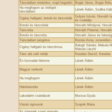
Táncdallam énekelve, majd hegedűn
Bogár János, Bogár Béla
Ha megfogom az ördögöt -
Lánek Ádám, Szálka Gábo
táncdallam
Gulyás István, Horváth I
Cigány hallgató, botoló és táncnóták
és családja
Botoló és táncnóták
Horváth Mihályné, Horváth
Táncnóta
Horváth Péterné, Horváth
Botoló és táncnóta
Horváth János és felesé
Táncdallam pergetve
Rostás Anna, ismeretlen 
Balogh Sándor, Makula Má
Cigány hallgató és táncritmus
Makula László
Tánc alá való nóták
Kanalas Dezső, Kanalas
Én kismadár létemre
Lánek Ádám
Magyar verbunk
Lánek Ádám
Ha megfogom
Lánek Ádám
Halottasnóta
Lánek Ádám
Lakodalmi csárdások
Murzsa Gyula
Vásári rigmusok
Szajnik Mária
Az istennek szent angyala,