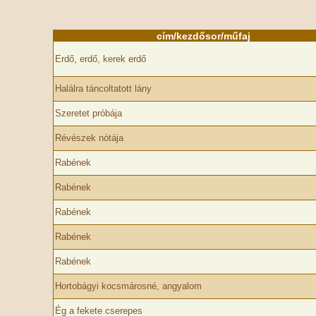
cím/kezdősor/műfaj
Erdő, erdő, kerek erdő
Halálra táncoltatott lány
Szeretet próbája
Révészek nótája
Rabének
Rabének
Rabének
Rabének
Rabének
Hortobágyi kocsmárosné, angyalom
Ég a fekete cserepes