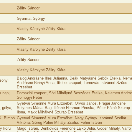
Zélity Sándor
Gyarmat György
Vlasity Károlyné Zélity Klára
Zélity Sándor
Vlasity Károlyné Zélity Klára
Zélity Sándor
Vlasity Károlyné Zélity Klára
Balog Andrásné Illés Julianna, Deák Mátyásné Sebők Etelka, Ném
sonyi
Andrásné Birinyi Anna, Ittebei csoport, Ternovác Istvánné Szűcs
Erzsébet
s nap;
Doroszlói csoport, Sóti Mihályné Beszédes Etelka, Kelemen Andrá
Somogyi Péter
Gyetvai Simonné Mura Erzsébet, Orvos János, Prágai Jánosné
 gólya,
Selymes Mária, Bagi Illésné Hirsman Piroska, Péter Pálné Szurap
Ilona, Makk Mihályné Szurap Erzsébet
ől; Bimbó
Gyetvai Simonné Mura Erzsébet, Nagy György Istvánné Szollár
Viktória, Sőreg Pálné Mihályi Zsófia, Fehér István
y körül
Magó István, Denkovics Ferencné Lajkó Júlia, Gödér Mihály, Varró