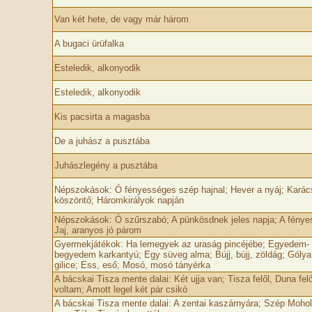
Van két hete, de vagy már három
A bugaci ürüfalka
Esteledik, alkonyodik
Esteledik, alkonyodik
Kis pacsirta a magasba
De a juhász a pusztába
Juhászlegény a pusztába
Népszokások: Ó fényességes szép hajnal; Hever a nyáj; Karác
köszöntő; Háromkirályok napján
Népszokások: Ó szűrszabó; A pünkösdnek jeles napja; A fénye
Jaj, aranyos jó párom
Gyermekjátékok: Ha lemegyek az uraság pincéjébe; Egyedem-
begyedem karkantyú; Egy süveg alma; Bújj, bújj, zöldág; Gólya,
gilice; Ess, eső; Mosó, mosó tányérka
A bácskai Tisza mente dalai: Két ujja van; Tisza felől, Duna fel
voltam; Amott legel két pár csikó
A bácskai Tisza mente dalai: A zentai kaszárnyára; Szép Mohol