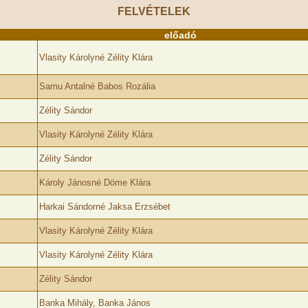
FELVÉTELEK
előadó
Vlasity Károlyné Zélity Klára
Samu Antalné Babos Rozália
Zélity Sándor
Vlasity Károlyné Zélity Klára
Zélity Sándor
Károly Jánosné Döme Klára
Harkai Sándorné Jaksa Erzsébet
Vlasity Károlyné Zélity Klára
Vlasity Károlyné Zélity Klára
Zélity Sándor
Banka Mihály, Banka János