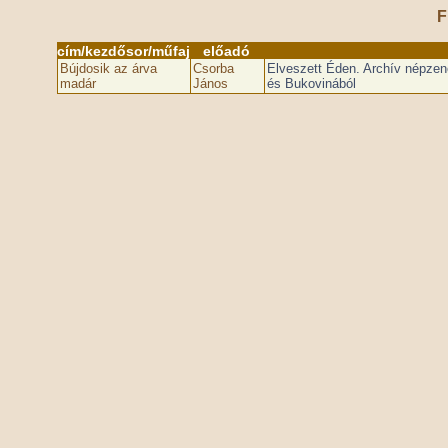
F
cím/kezdősor/műfaj
előadó
Bújdosik az árva
Csorba
Elveszett Éden. Archív népzene
madár
János
és Bukovinából