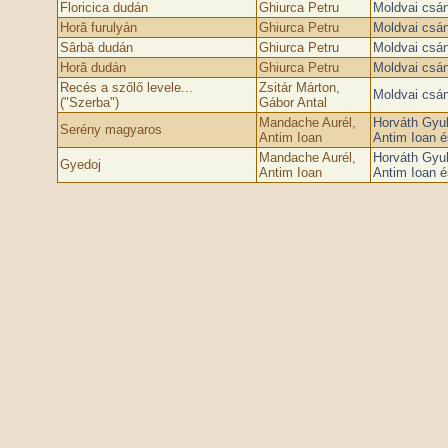
Floricica dudán
Ghiurca Petru
Moldvai csá
Horă furulyán
Ghiurca Petru
Moldvai csá
Sârbă dudán
Ghiurca Petru
Moldvai csá
Horă dudán
Ghiurca Petru
Moldvai csá
Recés a szőlő levele...
Zsitár Márton,
Moldvai csá
("Szerba")
Gábor Antal
Mandache Aurél,
Horváth Gyu
Serény magyaros
Antim Ioan
Antim Ioan é
Mandache Aurél,
Horváth Gyu
Gyedoj
Antim Ioan
Antim Ioan é