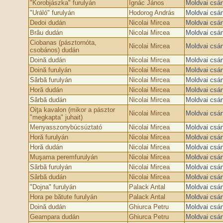
"Korobjászka" furulyán
Ignác János
Moldvai csá
"Uráló" furulyán
Hodorog András
Moldvai csá
Dedoi dudán
Nicolai Mircea
Moldvai csá
Brâu dudán
Nicolai Mircea
Moldvai csá
Ciobanas (pásztornóta,
Nicolai Mircea
Moldvai csá
csobános) dudán
Doină dudán
Nicolai Mircea
Moldvai csá
Doină furulyán
Nicolai Mircea
Moldvai csá
Sârbă furulyán
Nicolai Mircea
Moldvai csá
Horă dudán
Nicolai Mircea
Moldvai csá
Sârbă dudán
Nicolai Mircea
Moldvai csá
Oiţa kavalon (mikor a pásztor
Nicolai Mircea
Moldvai csá
"megkapta" juhait)
Menyasszonybúcsúztató
Nicolai Mircea
Moldvai csá
Horă furulyán
Nicolai Mircea
Moldvai csá
Horă dudán
Nicolai Mircea
Moldvai csá
Muşama peremfurulyán
Nicolai Mircea
Moldvai csá
Sârbă furulyán
Nicolai Mircea
Moldvai csá
Sârbă dudán
Nicolai Mircea
Moldvai csá
"Dojna" furulyán
Palack Antal
Moldvai csá
Hora pe bătute furulyán
Palack Antal
Moldvai csá
Doină dudán
Ghiurca Petru
Moldvai csá
Geampara dudán
Ghiurca Petru
Moldvai csá