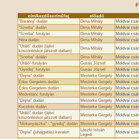
F
cím/kezdősor/műfaj
előadó
"Baraboj" dudán
Dima Mihály
Moldvai csá
"Szerba" dudán
Dima Mihály
Moldvai csá
"Szerba" furulyán
Dima Mihály
Moldvai csá
Hóra dudán
Dima Mihály
Moldvai csá
"Uráló" dudán (újévi
Dima Mihály
Moldvai csá
köszöntéskor játszott dallam)
"Szerba" dudán
Dima Mihály
Moldvai csá
"Uráló" furulyán
Gusás József
Moldvai csá
"Gyedoj" furulyán
Gusás József
Moldvai csá
"Dojna" dudán
Mesterke Gergely
Moldvai csá
Édes Gergelem dudán
Mesterke Gergely
Moldvai csá
Édes Gergelem dudán
Mesterke Gergely
Moldvai csá
Medvetánc furulyán
Mesterke Gergely
Moldvai csá
"Dojna" dudán
Mesterke Gergely
Moldvai csá
Kecskés dudán
Mesterke Gergely
Moldvai csá
"Uráló" dudán (újévi
Mesterke Gergely
Moldvai csá
köszöntéskor játszott dallam)
"Mokanyászka" - "gyedoj" dudán
Mesterke Gergely
Moldvai csá
László István
"Dojna" (juhajgatás) kavalon
Moldvai csá
Legedi