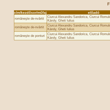
F
cím/kezdősor/műfaj
előadó
Ciurcui Alexandru Sandorica, Ciurcui Romu
româneşte de-nvârtit
Károly, Gheti Iulius
Ciurcui Alexandru Sandorica, Ciurcui Romu
româneşte de-nvârtit
Károly, Gheti Iulius
Ciurcui Alexandru Sandorica, Ciurcui Romu
româneşte de ponturi
Károly, Gheti Iulius