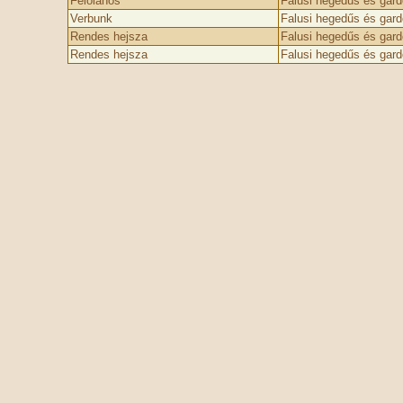
Féloláhos
Falusi hegedűs és gar
Verbunk
Falusi hegedűs és gar
Rendes hejsza
Falusi hegedűs és gar
Rendes hejsza
Falusi hegedűs és gar