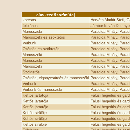
cím/kezdősor/műfaj
korcsos
Horváth Aladár Stefi, 
féloláhos
Jámbor István Dumnyezo
Marosszéki
Paradica Mihály, Paradi
Marosszéki és szöktetős
Paradica Mihály, Paradi
Verbunk
Paradica Mihály, Paradi
Csárdás és szöktetős
Paradica Mihály, Paradi
Marosszéki
Paradica Mihály, Paradi
Marosszéki
Paradica Mihály, Paradi
Marosszéki
Paradica Mihály, Paradi
Szöktetős
Paradica Mihály, Paradi
Csárdás, cigánycsárdás és marosszéki
Paradica Mihály, Parad
Verbunk
Paradica Mihály, Parad
Verbunk és marosszéki
Paradica Mihály, Parad
Kettős jártatója
Falusi hegedűs és gar
Kettős jártatója
Falusi hegedűs és gar
Kettős jártatója
Falusi hegedűs és gar
Kettős sirülője
Falusi hegedűs és gar
Kettős sirülője
Falusi hegedűs és gar
Kettős sirülője
Falusi hegedűs és gar