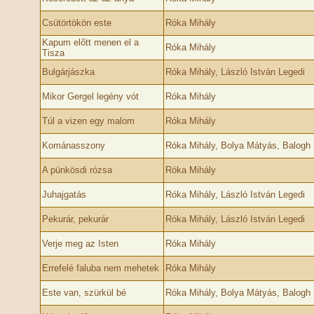
Csütörtökön este
Róka Mihály
Kapum előtt menen el a
Róka Mihály
Tisza
Bulgárjászka
Róka Mihály, László István Legedi
Mikor Gergel legény vót
Róka Mihály
Túl a vizen egy malom
Róka Mihály
Kománasszony
Róka Mihály, Bolya Mátyás, Balogh
A pünkösdi rózsa
Róka Mihály
Juhajgatás
Róka Mihály, László István Legedi
Pekurár, pekurár
Róka Mihály, László István Legedi
Verje meg az Isten
Róka Mihály
Errefelé faluba nem mehetek
Róka Mihály
Este van, szürkül bé
Róka Mihály, Bolya Mátyás, Balogh