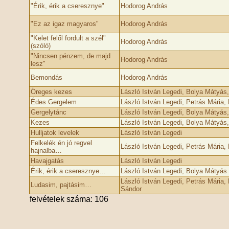
"Érik, érik a cseresznye"
Hodorog András
"Ez az igaz magyaros"
Hodorog András
"Kelet felől fordult a szél"
Hodorog András
(szóló)
"Nincsen pénzem, de majd
Hodorog András
lesz"
Bemondás
Hodorog András
Öreges kezes
László István Legedi, Bolya Mátyás
Édes Gergelem
László István Legedi, Petrás Mária,
Gergelytánc
László István Legedi, Bolya Mátyás
Kezes
László István Legedi, Bolya Mátyás
Hulljatok levelek
László István Legedi
Felkelék én jó regvel
László István Legedi, Petrás Mária,
hajnalba…
Havajgatás
László István Legedi
Érik, érik a cseresznye…
László István Legedi, Bolya Mátyás
László István Legedi, Petrás Mária, 
Ludasim, pajtásim…
Sándor
felvételek száma: 106