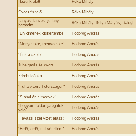
Házunk előtt
Róka Mihály
Gyoszén felől
Róka Mihály
Lányok, lányok, jó lány
Róka Mihály, Bolya Mátyás, Balogh
barátaim
"Én kimenék kiskertembe"
Hodorog András
"Menyecske, menyecske"
Hodorog András
"Érik a szőlő"
Hodorog András
Juhajgatás és gyors
Hodorog András
Zdrabuleánka
Hodorog András
"Túl a vizen, Tótországon"
Hodorog András
"S ahol én elmegyek"
Hodorog András
"Hegyen, földön járogatok
Hodorog András
vala"
"Tavaszi szél vizet áraszt"
Hodorog András
"Erdő, erdő, mit vétettem"
Hodorog András