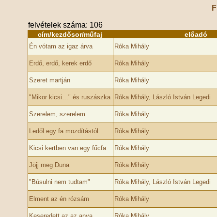
F
felvételek száma: 106
cím/kezdősor/műfaj
előadó
Én vótam az igaz árva
Róka Mihály
Erdő, erdő, kerek erdő
Róka Mihály
Szeret martján
Róka Mihály
"Mikor kicsi…" és ruszászka
Róka Mihály, László István Legedi
Szerelem, szerelem
Róka Mihály
Ledől egy fa mozdítástól
Róka Mihály
Kicsi kertben van egy fűcfa
Róka Mihály
Jöjj meg Duna
Róka Mihály
"Búsulni nem tudtam"
Róka Mihály, László István Legedi
Elment az én rózsám
Róka Mihály
Keseredett az az anya
Róka Mihály