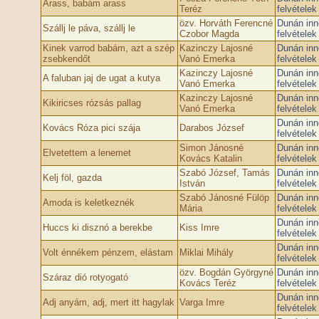
Arass, babám arass
Teréz
felvétele
özv. Horváth Ferencné
Dunán inn
Szállj le páva, szállj le
Czobor Magda
felvétele
Kinek varrod babám, azt a szép
Kazinczy Lajosné
Dunán inn
zsebkendőt
Vanó Emerka
felvétele
Kazinczy Lajosné
Dunán inn
A faluban jaj de ugat a kutya
Vanó Emerka
felvétele
Kazinczy Lajosné
Dunán inn
Kikiricses rózsás pallag
Vanó Emerka
felvétele
Dunán inn
Kovács Róza pici szája
Darabos József
felvétele
Simon Jánosné
Dunán inn
Elvetettem a lenemet
Kovács Katalin
felvétele
Szabó József, Tamás
Dunán inn
Kelj föl, gazda
István
felvétele
Szabó Jánosné Fülöp
Dunán inn
Amoda is keletkeznék
Mária
felvétele
Dunán inn
Huccs ki disznó a berekbe
Kiss Imre
felvétele
Dunán inn
Volt énnékem pénzem, elástam
Miklai Mihály
felvétele
özv. Bogdán Györgyné
Dunán inn
Száraz dió rotyogató
Kovács Teréz
felvétele
Dunán inn
Adj anyám, adj, mert itt hagylak
Varga Imre
felvétele