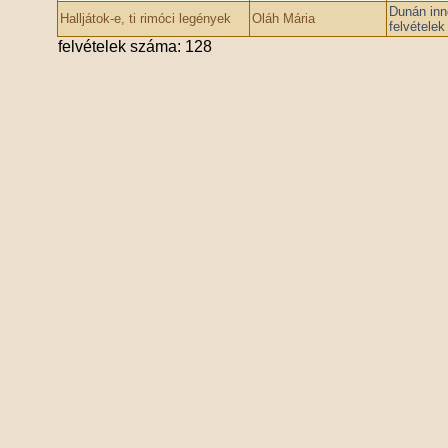
Dunán inn
Halljátok-e, ti rimóci legények
Oláh Mária
felvétele
felvételek száma: 128