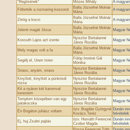
"Regösének"
Mózes Mihály
A magyars
Balla Józsefné Molnár
Föltették a rozmaring koszorút
A magyars
Mária
Balla Józsefné Molnár
Zörög a kocsi
A magyars
Mária
Balla Józsefné Molnár
Jelenti magát Jézus
Magyar Nép
Mária
Nyisztor Bertalanné
Kossuth Lajos azt izente
Magyar Nép
János Rozália
Balla Józsefné Molnár
Mely magas volt a fa
Magyar Nép
Mária
Fülöp Imréné Gál
Segélj el, Uram Isten
Magyar Nép
Mónika
Nyisztor Bertalanné
Sirass, anyám, sirass
Magyar Nép
János Rozália
Kinyílott, kinyílott a pünkösdi
Nyisztor Bertalanné
Magyar Né
rózsa
János Rozália
Kit a nyáron két karomval
Nyisztor Bertalanné
Magyar Né
kerestem
János Rozália
Templom közepében van egy
Nyisztor Bertalanné
Magyar Né
patakocska
János Rozália
özv. Bogdán Györgyné
Dunán inn
Én Bogáton juhász voltam
Kovács Teréz
felvétele
özv. Horváth Ferencné
Dunán inn
Ej, huj Zsubri pajtás
Czobor Magda
felvétele
Posza Ferencné Tóth
Dunán inn