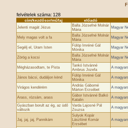
F
felvételek száma: 128
cím/kezdősor/műfaj
előadó
Balla Józsefné Molnár
Jelenti magát Jézus
Magyar Né
Mária
Balla Józsefné Molnár
Mely magas volt a fa
Magyar Né
Mária
Fülöp Imréné Gál
Segélj el, Uram Isten
Magyar Né
Mónika
Balla Józsefné Molnár
Zörög a kocsi
Magyar Né
Mária
Tankó Istvánné
Mëgházasodtam, te Pista
A magyars
Ambrus Jozefa
Fülöp Imréné Gál
János bácsi, dudáljon kënd
A magyars
Mónika
András Gáborné
Virágos kendërëm
A magyars
Márton Erzsébet
Gábor Istvánné Balkó
Arass, rózsám, arass
A magyars
Katalin
Gyászban borult az ég, az üdő
Varda Lajosné Pál
A magyars
változik
Zsuzsa
Sulyok Kopár
Jaj, jaj, jaj, Pannikám
Lászlóné Komár
A magyars
Erzsébet