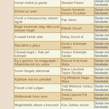
Dunán inn
Immár minket jó gazda
Demeter Ferenc
felvétele
Gyenis Istvánné
Dunán inn
Elment az uram
Kovács Erzsébet
felvétele
Viszik a menyasszony selyem
Dunán inn
Pap János
ágyát
felvétele
Bogár lovamnak négy lába száz
Dunán inn
Babodi József
aranyat megér
felvétele
Dunán inn
A karádi kertek alatt
Balog József id.
felvétele
Kovács Kolompár
Dunán inn
Rászállott a gólya
Sándor
felvétele
Cikenali bogol i, thak piri
Kovács Kolompár
Dunán inn
kolonpiri
Sándor
felvétele
Ég a gyertya, ha meggyújtják /
Brezvai A-né Antal
Dunán inn
Ablakimba két kis csirke
Mária
felvétele
Bakos Lászlóné
Dunán inn
Szent Gergely doktornak
Tarjáni Rozália
felvétele
Víg Mihályné Varga
Dunán inn
Kijöttünk már kis pokolból
Mária
felvétele
Toldi Miklósné Juhász
Dunán inn
Elesett a lúd a jégen
Borbála
felvétele
Varda Lajosné Pál
Dunán inn
Moldovának híres neve
Zsuzsa
felvétele
Dunán inn
Megkötötték nékem a koszorút
Kiss Juhász István
felvétele